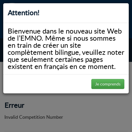
Attention!
Bienvenue dans le nouveau site Web
myNOSM
Accessibilité
A-
A+
English
de l’EMNO. Même si nous sommes
en train de créer un site
MENU
complètement bilingue, veuillez noter
que seulement certaines pages
existent en français en ce moment.
NOSM.ca
À propos de l’Université de l’EMNO
Bureaux administratifs
Ressources humaines
Travailler à l’EMNO
Postuler en ligne
Je comprends
Postuler en ligne
Erreur
Invalid Competition Number