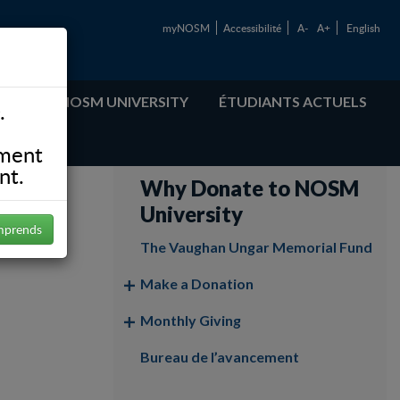
myNOSM
Accessibilité
A-
A+
English
ABOUT NOSM UNIVERSITY
ÉTUDIANTS ACTUELS
.
ement
nt.
Why Donate to NOSM
University
mprends
The Vaughan Ungar Memorial Fund
Make a Donation
Monthly Giving
Bureau de l’avancement