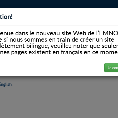
tion!
BIBLIOTHÈQUE
ALUMNI
FACULTÉ
DONATE
enue dans le nouveau site Web de l’EMNO
si nous sommes en train de créer un site
ètement bilingue, veuillez noter que seul
ines pages existent en français en ce mome
Je co
English
.