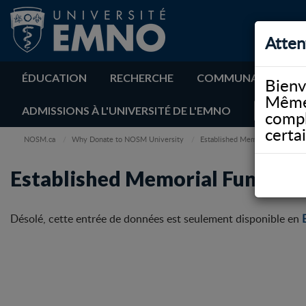
Atten
ÉDUCATION
RECHERCHE
COMMUNAUTÉ
Bienv
Même 
ADMISSIONS À L'UNIVERSITÉ DE L'EMNO
compl
certa
NOSM.ca
Why Donate to NOSM University
Established Memorial Funds
Established Memorial Funds
Désolé, cette entrée de données est seulement disponible en