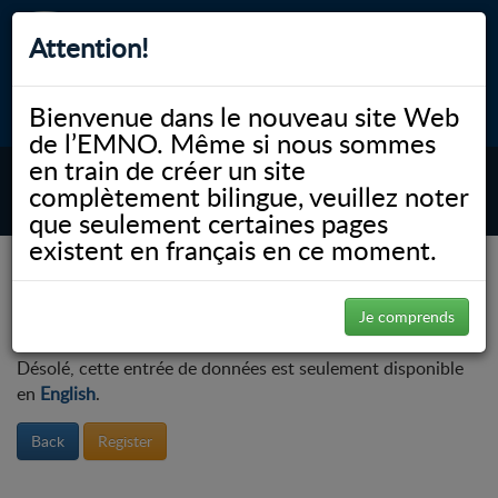
Attention!
CEP
CAR
Bienvenue dans le nouveau site Web
myNOSM
Accessibilité
A-
A+
English
de l’EMNO. Même si nous sommes
en train de créer un site
complètement bilingue, veuillez noter
MENU
que seulement certaines pages
existent en français en ce moment.
NOSM.ca
Éducation
Éducation permanente et perfectionnement professionnel
Événements à venir
Je comprends
Désolé, cette entrée de données est seulement disponible
en
English
.
Back
Register