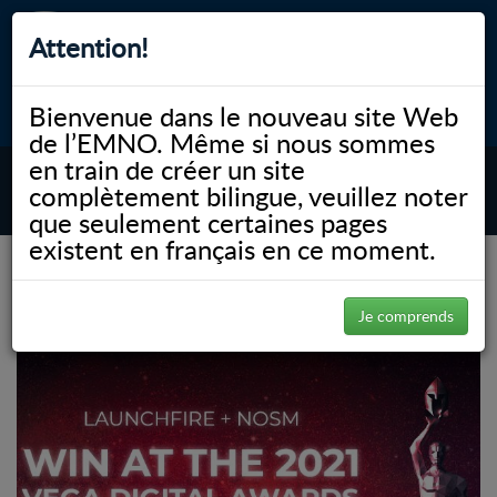
Attention!
Bienvenue dans le nouveau site Web
myNOSM
Accessibilité
A-
A+
English
de l’EMNO. Même si nous sommes
en train de créer un site
complètement bilingue, veuillez noter
MENU
que seulement certaines pages
existent en français en ce moment.
(Page 20)
NOSM.ca
Uncategorized
Uncategorized
Je comprends