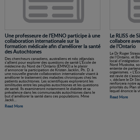
Une professeure de l’EMNO participe à une
Le RLISS de 
collaboration internationale sur la
collabore ave
formation médicale afin d’améliorer la santé
de l’Ontario
des Autochtones
Le Dr Roger Stras
de l’Ontario, et Be
Des chercheurs canadiens, australiens et néo zélandais
local d’intégratio
s’allient pour explorer des questions de santé L’École de
Nord Muskoka, son
médecine du Nord de l’Ontario (EMNO) a le plaisir
entente de partena
d’annoncer la participation de Kristen Jacklin, Ph. D. à
organismes. « L’É
une nouvelle grande collaboration internationale visant à
est ravie de s’as
améliorer le traitement des maladies chroniques chez les
», déclare le Dr St
patients autochtones. Les scientifiques exploreront les
renforcera notre 
similitudes entre les peuples autochtones et les questions
priorités du Plan
de santé. Ils examineront notamment le diabète et sa
lequel énonce la vi
prévalence dans les communautés autochtones dans le
but d’améliorer la santé dans ces populations. Mme
Read More
Jackli...
Read More