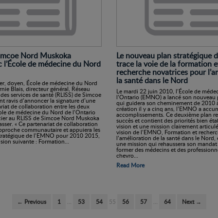
Simcoe Nord Muskoka
Le nouveau plan stratégique
c l’École de médecine du Nord
trace la voie de la formation e
recherche novatrices pour l’a
la santé dans le Nord
ser, doyen, École de médecine du Nord
rnie Blais, directeur général, Réseau
Le mardi 22 juin 2010, l’École de méde
n des services de santé (RLISS) de Simcoe
l’Ontario (EMNO) a lancé son nouveau p
t ravis d’annoncer la signature d’une
qui guidera son cheminement de 2010 
riat de collaboration entre les deux
création il y a cinq ans, l’EMNO a acc
cole de médecine du Nord de l’Ontario
accomplissements. Ce deuxième plan re
socier au RLISS de Simcoe Nord Muskoka
succès et contient des priorités bien éta
rasser. « Ce partenariat de collaboration
vision et une mission clairement articul
approche communautaire et appuiera les
vision de l’EMNO, Formation et recherc
 stratégique de l’EMNO pour 2010 2015,
l’amélioration de la santé dans le Nord,
sion suivante : Formation...
une mission qui rehaussera son mandat 
former des médecins et des professionne
chevro...
Read More
← Previous
1
…
53
54
55
56
57
…
64
Next →