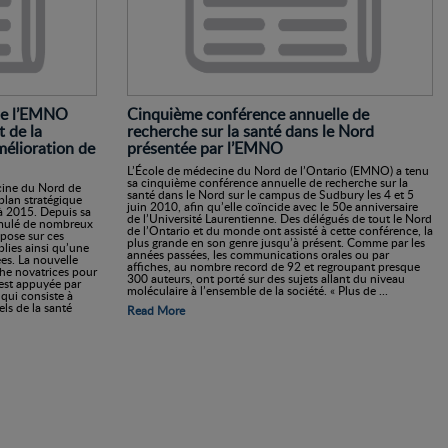
 de l’EMNO
Cinquième conférence annuelle de
t de la
recherche sur la santé dans le Nord
mélioration de
présentée par l’EMNO
L’École de médecine du Nord de l’Ontario (EMNO) a tenu
sa cinquième conférence annuelle de recherche sur la
cine du Nord de
santé dans le Nord sur le campus de Sudbury les 4 et 5
lan stratégique
juin 2010, afin qu’elle coïncide avec le 50e anniversaire
à 2015. Depuis sa
de l’Université Laurentienne. Des délégués de tout le Nord
umulé de nombreux
de l’Ontario et du monde ont assisté à cette conférence, la
pose sur ces
plus grande en son genre jusqu’à présent. Comme par les
blies ainsi qu’une
années passées, les communications orales ou par
ées. La nouvelle
affiches, au nombre record de 92 et regroupant presque
he novatrices pour
300 auteurs, ont porté sur des sujets allant du niveau
 est appuyée par
moléculaire à l’ensemble de la société. « Plus de ...
qui consiste à
ls de la santé
Read More