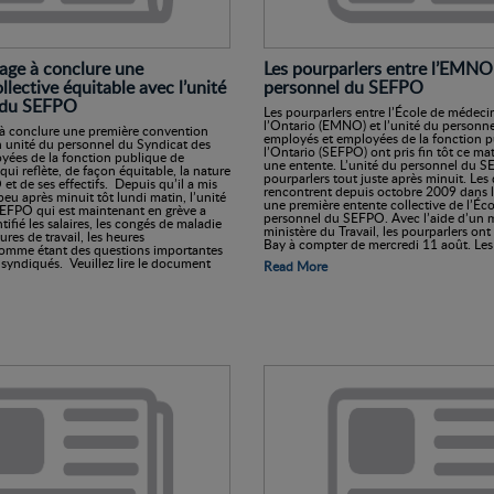
age à conclure une
Les pourparlers entre l’EMNO 
lective équitable avec l’unité
personnel du SEFPO
 du SEFPO
Les pourparlers entre l’École de médec
l’Ontario (EMNO) et l’unité du personn
à conclure une première convention
employés et employées de la fonction p
n unité du personnel du Syndicat des
l’Ontario (SEFPO) ont pris fin tôt ce ma
yées de la fonction publique de
une entente. L’unité du personnel du SE
ui reflète, de façon équitable, la nature
pourparlers tout juste après minuit. Les 
t de ses effectifs. Depuis qu’il a mis
rencontrent depuis octobre 2009 dans l
peu après minuit tôt lundi matin, l’unité
une première entente collective de l’Éco
EFPO qui est maintenant en grève a
personnel du SEFPO. Avec l’aide d’un 
ifié les salaires, les congés de maladie
ministère du Travail, les pourparlers on
eures de travail, les heures
Bay à compter de mercredi 11 août. Le
omme étant des questions importantes
syndiqués. Veuillez lire le document
Read More