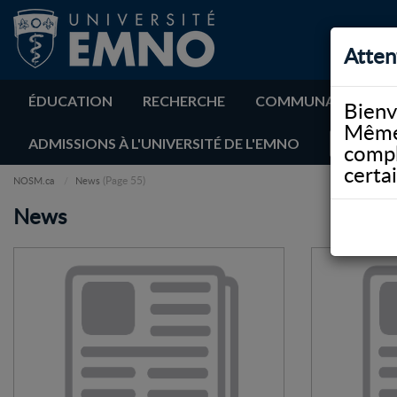
Atten
ÉDUCATION
RECHERCHE
COMMUNAUTÉ
Bienv
Même 
ADMISSIONS À L'UNIVERSITÉ DE L'EMNO
compl
certa
(Page 55)
NOSM.ca
News
News