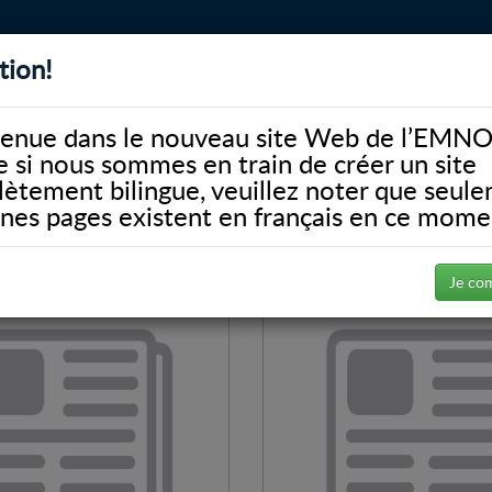
tion!
BIBLIOTHÈQUE
ALUMNI
FACULTÉ
DONATE
enue dans le nouveau site Web de l’EMNO
si nous sommes en train de créer un site
ètement bilingue, veuillez noter que seul
ines pages existent en français en ce mome
Je co