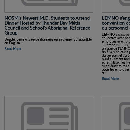
NOSM’s Newest M.D. Students to Attend
L’EMNO s’eng
Dinner Hosted by Thunder Bay Métis
convention col
Council and School’s Aboriginal Reference
du personnel
Group
L’EMNO s’engage 
collective avec so
Désolé, cette entrée de données est seulement disponible
employés et emplo
en English....
l’Ontario (SEFPO) q
unique de l’EMNO e
Read More
fin à la médiation 
du personnel du S
publiquement ident
et familiaux, les h
supplémentaires c
pour les employés 
d...
Read More