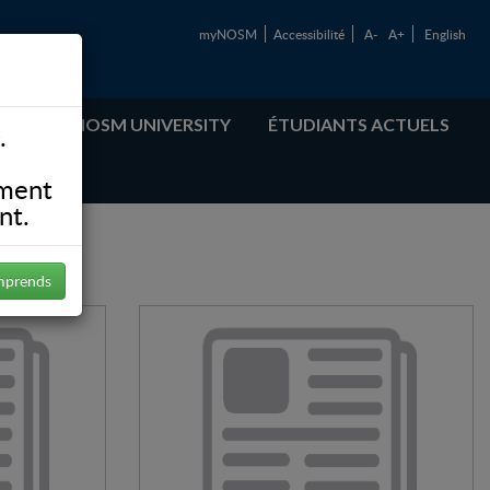
myNOSM
Accessibilité
A-
A+
English
ABOUT NOSM UNIVERSITY
ÉTUDIANTS ACTUELS
.
ement
nt.
mprends