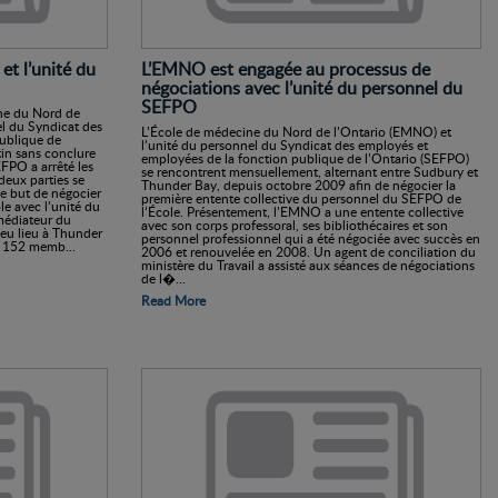
et l’unité du
L’EMNO est engagée au processus de
négociations avec l’unité du personnel du
SEFPO
ine du Nord de
el du Syndicat des
L’École de médecine du Nord de l’Ontario (EMNO) et
ublique de
l’unité du personnel du Syndicat des employés et
tin sans conclure
employées de la fonction publique de l’Ontario (SEFPO)
FPO a arrêté les
se rencontrent mensuellement, alternant entre Sudbury et
deux parties se
Thunder Bay, depuis octobre 2009 afin de négocier la
e but de négocier
première entente collective du personnel du SEFPO de
le avec l’unité du
l’École. Présentement, l’EMNO a une entente collective
médiateur du
avec son corps professoral, ses bibliothécaires et son
t eu lieu à Thunder
personnel professionnel qui a été négociée avec succès en
s 152 memb...
2006 et renouvelée en 2008. Un agent de conciliation du
ministère du Travail a assisté aux séances de négociations
de l�...
Read More