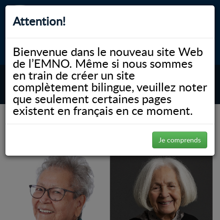
Attention!
Bienvenue dans le nouveau site Web
myNOSM
Accessibilité
A-
A+
English
de l’EMNO. Même si nous sommes
en train de créer un site
complètement bilingue, veuillez noter
MENU
que seulement certaines pages
existent en français en ce moment.
(Page 5)
NOSM.ca
News
Communiqués
Communiqués
Je comprends