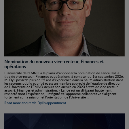
Nomination du nouveau vice-recteur, Finances et
opérations
L’Université de l'EMNO a le plaisir d’annoncer la nomination de Lance Dyll à
titre de vice-recteur, Finances et opérations, à compter du 1er septembre 2026.
M. Dyll possède plus de 25 ans d’expérience dans la haute administration dans
les secteurs public et privé et est un membre apprécié de l’équipe de direction
de l'Université de l'EMNO depuis son arrivée en 2023 à titre de vice-recteur
associé, Finances et administration. « Lance est un dirigeant hautement
respecté dont l’expérience, l’intégrité et l’approche collaborative s’alignent
fortement sur la mission et l’orientation de l'Université ...
Read more about Mr. Dyll's appointment