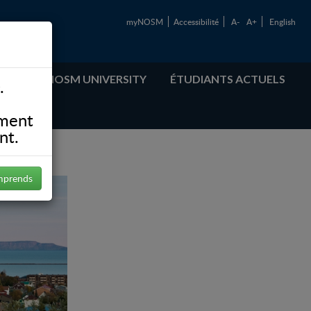
myNOSM
Accessibilité
A-
A+
English
ABOUT NOSM UNIVERSITY
ÉTUDIANTS ACTUELS
.
ement
nt.
mprends