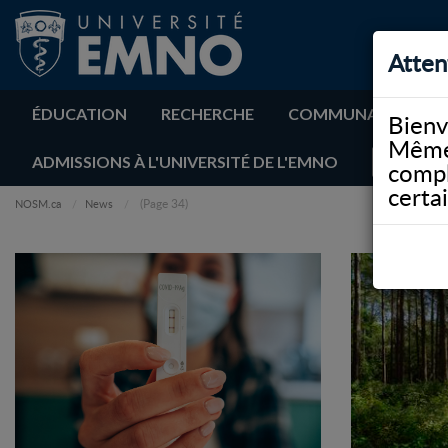
Atten
ÉDUCATION
RECHERCHE
COMMUNAUTÉ
Bienv
Même 
ADMISSIONS À L'UNIVERSITÉ DE L'EMNO
compl
certa
(Page 34)
NOSM.ca
News