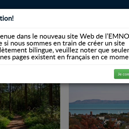
tion!
BIBLIOTHÈQUE
ALUMNI
FACULTÉ
DONATE
enue dans le nouveau site Web de l’EMNO
si nous sommes en train de créer un site
ètement bilingue, veuillez noter que seul
ines pages existent en français en ce mome
Je co