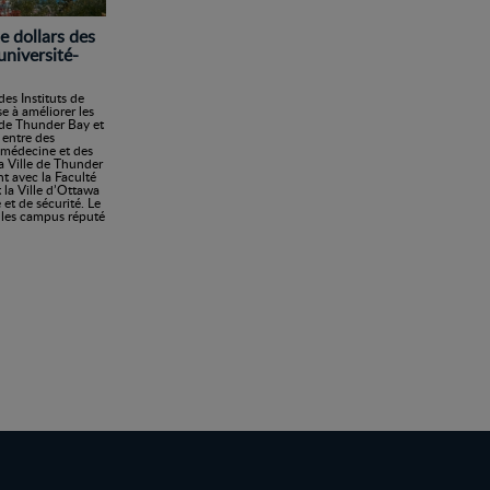
e dollars des
université-
es Instituts de
e à améliorer les
n de Thunder Bay et
 entre des
e médecine et des
a Ville de Thunder
t avec la Faculté
 la Ville d’Ottawa
 et de sécurité. Le
t les campus réputé