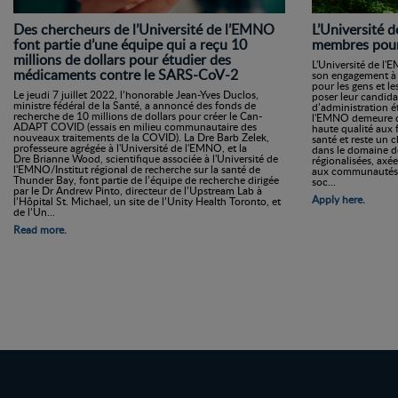
Des chercheurs de l’Université de l’EMNO
L’Université 
font partie d’une équipe qui a reçu 10
membres pour 
millions de dollars pour étudier des
L'Université de l'
médicaments contre le SARS-CoV-2
son engagement à a
pour les gens et 
Le jeudi 7 juillet 2022, l’honorable Jean-Yves Duclos,
poser leur candida
ministre fédéral de la Santé, a annoncé des fonds de
d’administration é
recherche de 10 millions de dollars pour créer le Can-
l'EMNO demeure dé
ADAPT COVID (essais en milieu communautaire des
haute qualité aux 
nouveaux traitements de la COVID). La Dre Barb Zelek,
santé et reste un c
professeure agrégée à l'Université de l'EMNO, et la
dans le domaine de
Dre Brianne Wood, scientifique associée à l'Université de
régionalisées, axée
l'EMNO/Institut régional de recherche sur la santé de
aux communautés. L
Thunder Bay, font partie de l’équipe de recherche dirigée
soc...
par le Dr Andrew Pinto, directeur de l’Upstream Lab à
Apply here.
l’Hôpital St. Michael, un site de l’Unity Health Toronto, et
de l’Un...
Read more.