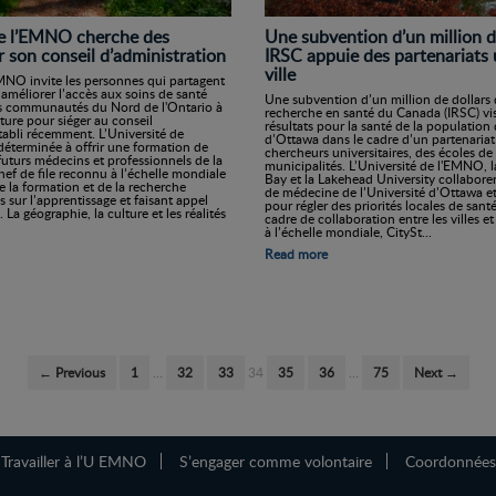
Une subvention d’un million d
de l’EMNO cherche des
IRSC appuie des partenariats 
son conseil d’administration
ville
EMNO invite les personnes qui partagent
méliorer l’accès aux soins de santé
Une subvention d’un million de dollars d
les communautés du Nord de l'Ontario à
recherche en santé du Canada (IRSC) vis
ture pour siéger au conseil
résultats pour la santé de la populatio
tabli récemment. L’Université de
d’Ottawa dans le cadre d’un partenariat
terminée à offrir une formation de
chercheurs universitaires, des écoles d
futurs médecins et professionnels de la
municipalités. L’Université de l'EMNO, l
hef de file reconnu à l’échelle mondiale
Bay et la Lakehead University collaboren
 la formation et de la recherche
de médecine de l’Université d’Ottawa et
s sur l’apprentissage et faisant appel
pour régler des priorités locales de santé
a géographie, la culture et les réalités
cadre de collaboration entre les villes e
à l’échelle mondiale, CitySt...
Read more
← Previous
1
…
32
33
34
35
36
…
75
Next →
Travailler à l’U EMNO
S’engager comme volontaire
Coordonnées