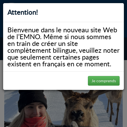
Attention!
Bienvenue dans le nouveau site Web
myNOSM
Accessibilité
A-
A+
English
de l’EMNO. Même si nous sommes
en train de créer un site
complètement bilingue, veuillez noter
MENU
que seulement certaines pages
existent en français en ce moment.
(Page 6)
NOSM.ca
Gallery
Je comprends