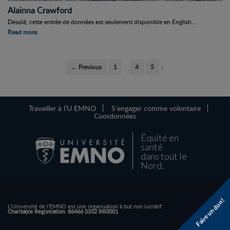
Alainna Crawford
Désolé, cette entrée de données est seulement disponible en English....
Read more.
← Previous
1
…
4
5
6
Travailler à l’U EMNO
S’engager comme volontaire
Coordonnées
Équité en
santé
dans tout le
Nord.
Faire un don!
L'Université de l'EMNO est une organisation à but non lucratif.
Charitable Registration: 86466 0352 RR0001