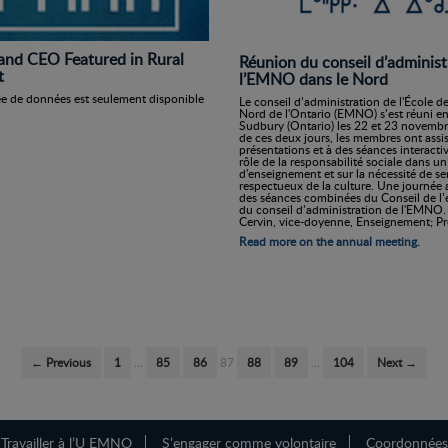
d CEO Featured in Rural
Réunion du conseil d’administ
t
l’EMNO dans le Nord
ée de données est seulement disponible
Le conseil d’administration de l'École 
Nord de l'Ontario (EMNO) s’est réuni en
Sudbury (Ontario) les 22 et 23 novemb
de ces deux jours, les membres ont assis
présentations et à des séances interactiv
rôle de la responsabilité sociale dans u
d'enseignement et sur la nécessité de se
respectueux de la culture. Une journée 
des séances combinées du Conseil de l
du conseil d’administration de l'EMNO.
Cervin, vice-doyenne, Enseignement; Pre 
Read more on the annual meeting.
← Previous
1
…
85
86
87
88
89
…
104
Next →
Travailler à l’U EMNO
S’engager comme volontaire
Coordonnées