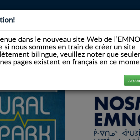
tion!
BIBLIOTHÈQUE
ALUMNI
FACULTÉ
DONATE
enue dans le nouveau site Web de l’EMNO
si nous sommes en train de créer un site
ètement bilingue, veuillez noter que seul
ines pages existent en français en ce mome
Je co