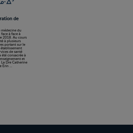
ration de
de médecine du
 face à face à
re 2018. Au cours
té à plusieurs
es portant sur le
n établissement
rvices de santé
a été consacrée à
’enseignement et
 La Dre Catherine
Erin ...