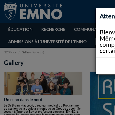
Atten
ÉDUCATION
RECHERCHE
COMMUNAUTÉ
Bienv
Même 
ADMISSIONS À L'UNIVERSITÉ DE L'EMNO
compl
certa
(Page 87)
NOSM.ca
Gallery
Gallery
Un echo dans le nord
Le Dr Bryan MacLeod, directeur médical du Programme
de gestion de la douleur chronique au Groupe de soin St-
Joseph à Thunder Bay et professeur agrégé à l'EMNO, a
constaté lui-même combien la pénurie de médecins dans