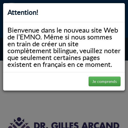
Attention!
Bienvenue dans le nouveau site Web
myNOSM
Accessibilité
A-
A+
English
de l’EMNO. Même si nous sommes
en train de créer un site
complètement bilingue, veuillez noter
MENU
que seulement certaines pages
existent en français en ce moment.
(Page 7)
NOSM.ca
Gallery
Gallery
Je comprends