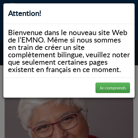
Attention!
Bienvenue dans le nouveau site Web
myNOSM
Accessibilité
A-
A+
English
de l’EMNO. Même si nous sommes
en train de créer un site
complètement bilingue, veuillez noter
MENU
que seulement certaines pages
existent en français en ce moment.
(Page 28)
NOSM.ca
Je comprends