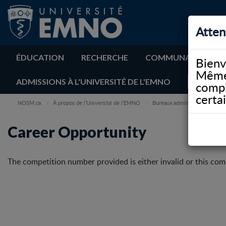
Atten
ÉDUCATION
RECHERCHE
COMMUNAUTÉ
Bienv
Même 
ADMISSIONS À L'UNIVERSITÉ DE L'EMNO
compl
certa
NOSM.ca
À propos de l’Université de l’EMNO
Bureaux administratifs
Re
Career Opportunity
The competition number provided is either invalid or this com