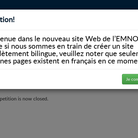
tion!
BIBLIOTHÈQUE
ALUMNI
FACULTÉ
DONATE
enue dans le nouveau site Web de l’EMNO
si nous sommes en train de créer un site
ètement bilingue, veuillez noter que seul
ines pages existent en français en ce mome
ssources humaines
Travailler à l’EMNO
Career Opportunity
Je co
petition is now closed.