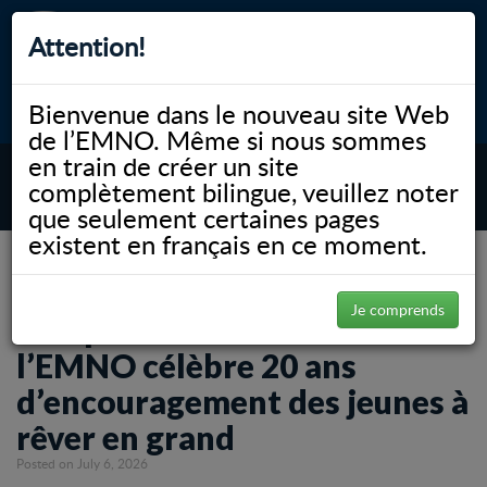
Attention!
Bienvenue dans le nouveau site Web
myNOSM
Accessibilité
A-
A+
English
de l’EMNO. Même si nous sommes
en train de créer un site
complètement bilingue, veuillez noter
MENU
que seulement certaines pages
existent en français en ce moment.
NOSM.ca
Gallery
CampMed de l’Université de l’EMNO célèbre 20 ans d’encouragement des jeunes
à rêver en grand
Je comprends
CampMed de l’Université de
l’EMNO célèbre 20 ans
d’encouragement des jeunes à
rêver en grand
Posted on July 6, 2026