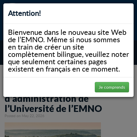
Attention!
Bienvenue dans le nouveau site Web
myNOSM
Accessibilité
A-
A+
English
de l’EMNO. Même si nous sommes
en train de créer un site
complètement bilingue, veuillez noter
MENU
que seulement certaines pages
existent en français en ce moment.
NOSM.ca
News
Joignez-vous au conseil d’administration de l’Université de l’EMNO
Joignez-vous au conseil
Je comprends
d’administration de
l’Université de l’EMNO
Posted on May 22, 2026