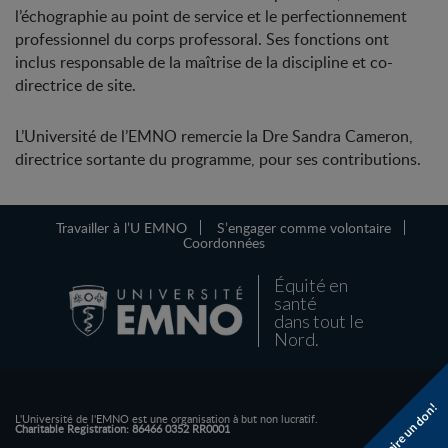
l’échographie au point de service et le perfectionnement
professionnel du corps professoral. Ses fonctions ont
inclus responsable de la maîtrise de la discipline et co-
directrice de site.
L’Université de l’EMNO remercie la D
re
Sandra Cameron,
directrice sortante du programme, pour ses contributions.
Travailler à l’U EMNO
S’engager comme volontaire
Coordonnées
Équité en
santé
dans tout le
Nord.
Faire un don!
L'Université de l'EMNO est une organisation à but non lucratif.
Charitable Registration: 86466 0352 RR0001