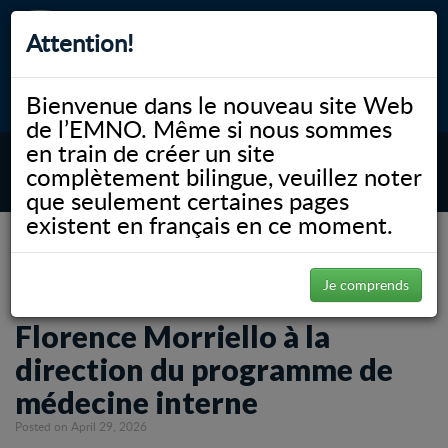
Attention!
Bienvenue dans le nouveau site Web
myNOSM
Accessibilité
A-
A+
English
de l’EMNO. Même si nous sommes
en train de créer un site
complètement bilingue, veuillez noter
MENU
que seulement certaines pages
existent en français en ce moment.
NOSM.ca
Gallery
SOUS LES PROJECTEURS
Nomination de la Dre Florence Morriello à la direction du programme de médecine
interne
Je comprends
Nomination de la Dre
Florence Morriello à la
direction du programme de
médecine interne
Posted on April 29, 2026