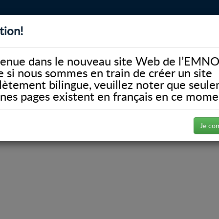
tion!
BIBLIOTHÈQUE
ALUMNI
FACULTÉ
DONATE
enue dans le nouveau site Web de l’EMNO
si nous sommes en train de créer un site
ètement bilingue, veuillez noter que seul
ines pages existent en français en ce mome
Programme autodirigé de médecine familiale
n à titre de directeur du Progr
Je co