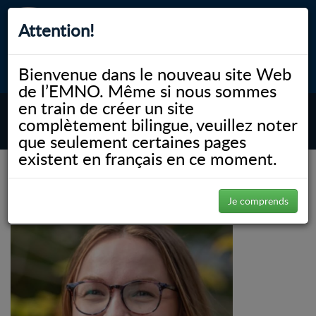
Attention!
Bienvenue dans le nouveau site Web
myNOSM
Accessibilité
A-
A+
English
de l’EMNO. Même si nous sommes
en train de créer un site
complètement bilingue, veuillez noter
MENU
que seulement certaines pages
existent en français en ce moment.
NOSM.ca
Lela Laberge (Hopper)
Lela Laberge (Hopper)
Je comprends
Posted on September 23, 2025