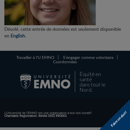
Désolé, cette entrée de données est seulement disponible
en
English
.
Travailler à l’U EMNO
S’engager comme volontaire
Coordonnées
Équité en
santé
dans tout le
Nord.
Faire un don!
L'Université de l'EMNO est une organisation à but non lucratif.
Charitable Registration: 86466 0352 RR0001