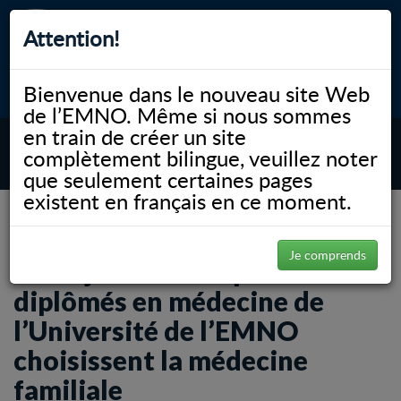
Attention!
Bienvenue dans le nouveau site Web
myNOSM
Accessibilité
A-
A+
English
de l’EMNO. Même si nous sommes
en train de créer un site
complètement bilingue, veuillez noter
MENU
que seulement certaines pages
existent en français en ce moment.
NOSM.ca
Gallery
La majorité des diplômées et diplômés en médecine de l’Université de l’EMNO
choisissent la médecine familiale
Je comprends
La majorité des diplômées et
diplômés en médecine de
l’Université de l’EMNO
choisissent la médecine
familiale