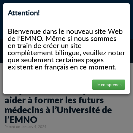
Attention!
Bienvenue dans le nouveau site Web
myNOSM
Accessibilité
A-
A+
English
de l’EMNO. Même si nous sommes
en train de créer un site
complètement bilingue, veuillez noter
MENU
que seulement certaines pages
existent en français en ce moment.
NOSM.ca
News
Les jeunes familles peuvent aider à former les futurs médecins à l’Université de
l’EMNO
Je comprends
Les jeunes familles peuvent
aider à former les futurs
médecins à l’Université de
l’EMNO
Posted on January 4, 2024