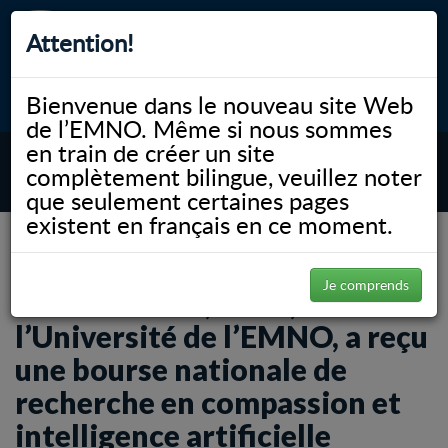
Attention!
Bienvenue dans le nouveau site Web
myNOSM
Accessibilité
A-
A+
English
de l’EMNO. Même si nous sommes
en train de créer un site
complètement bilingue, veuillez noter
MENU
que seulement certaines pages
existent en français en ce moment.
NOSM.ca
News
Erin Cameron, Ph.D., de l’Université de l’EMNO, a reçu une bourse nationale de
recherche en compassion et intelligence artificielle
Je comprends
Erin Cameron, Ph.D., de
l’Université de l’EMNO, a reçu
une bourse nationale de
recherche en compassion et
intelligence artificielle