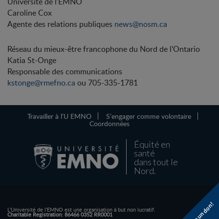
Université de l’EMNO
Caroline Cox
Agente des relations publiques
news@nosm.ca
Réseau du mieux-être francophone du Nord de l’Ontario
Katia St-Onge
Responsable des communications
kstonge@rmefno.ca
ou 705-335-1781
Travailler à l’U EMNO
S’engager comme volontaire
Coordonnées
Équité en
santé
dans tout le
Nord.
Faire un don!
L'Université de l'EMNO est une organisation à but non lucratif.
Charitable Registration: 86466 0352 RR0001