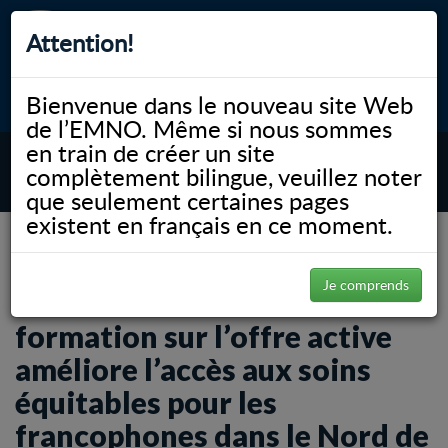
Attention!
Bienvenue dans le nouveau site Web
myNOSM
Accessibilité
A-
A+
English
de l’EMNO. Même si nous sommes
en train de créer un site
complètement bilingue, veuillez noter
MENU
que seulement certaines pages
existent en français en ce moment.
NOSM.ca
Gallery
Zone francophone
Un nouveau module de formation sur l’offre active améliore l’accès aux soins
équitables pour les francophones dans le Nord de l’Ontario
Je comprends
Un nouveau module de
formation sur l’offre active
améliore l’accès aux soins
équitables pour les
francophones dans le Nord de