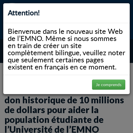
Attention!
Bienvenue dans le nouveau site Web
myNOSM
Accessibilité
A-
A+
English
de l’EMNO. Même si nous sommes
en train de créer un site
complètement bilingue, veuillez noter
MENU
que seulement certaines pages
existent en français en ce moment.
NOSM.ca
News
La FDC Foundation fait un don historique de 10 millions de dollars pour aider la
population étudiante de l’Université de l’EMNO
Je comprends
La FDC Foundation fait un
don historique de 10 millions
de dollars pour aider la
population étudiante de
l’Université de l’EMNO