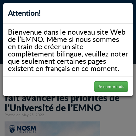
Attention!
Bienvenue dans le nouveau site Web
myNOSM
Accessibilité
A-
A+
English
de l’EMNO. Même si nous sommes
en train de créer un site
complètement bilingue, veuillez noter
MENU
que seulement certaines pages
existent en français en ce moment.
NOSM.ca
News
Le conseil d’administration fait avancer les priorités de l’Université de l’EMNO
Le conseil d’administration
Je comprends
fait avancer les priorités de
l’Université de l’EMNO
Posted on May 25, 2022