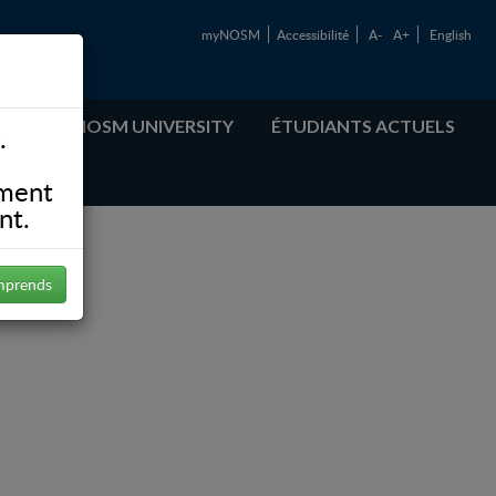
myNOSM
Accessibilité
A-
A+
English
ABOUT NOSM UNIVERSITY
ÉTUDIANTS ACTUELS
.
ement
nt.
mprends