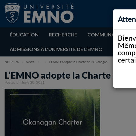
Atten
ÉDUCATION
RECHERCHE
COMMUNAUTÉ
Bienv
Même 
ADMISSIONS À L'UNIVERSITÉ DE L'EMNO
compl
certa
NOSM.ca
News
L’EMNO adopte la Charte de l’Okanagan
L’EMNO adopte la Charte de l
Posted on June 30, 2021