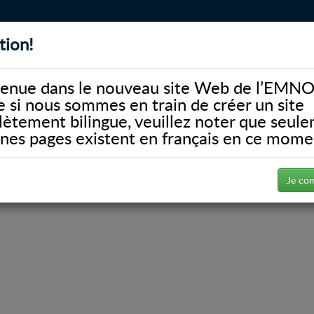
tion!
BIBLIOTHÈQUE
ALUMNI
FACULTÉ
DONATE
enue dans le nouveau site Web de l’EMNO
si nous sommes en train de créer un site
ètement bilingue, veuillez noter que seul
ines pages existent en français en ce mome
’Okanagan
Je co