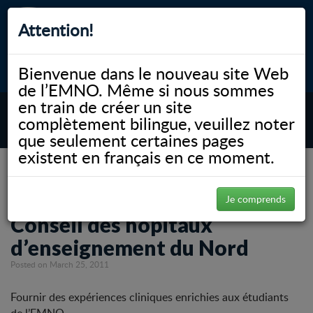
Attention!
Bienvenue dans le nouveau site Web
myNOSM
Accessibilité
A-
A+
English
de l’EMNO. Même si nous sommes
en train de créer un site
complètement bilingue, veuillez noter
MENU
que seulement certaines pages
existent en français en ce moment.
NOSM.ca
News
Communiqués
Appel à candidatures du Conseil des hôpitaux d’enseignement du Nord
Appel à candidatures du
Je comprends
Conseil des hôpitaux
d’enseignement du Nord
Posted on March 25, 2011
Fournir des expériences cliniques enrichies aux étudiants