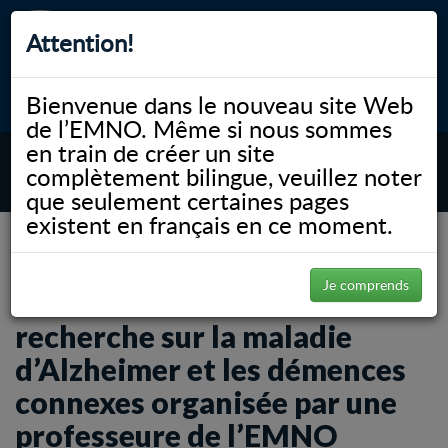
Attention!
Bienvenue dans le nouveau site Web
myNOSM
Accessibilité
A-
A+
English
de l’EMNO. Même si nous sommes
en train de créer un site
complètement bilingue, veuillez noter
MENU
que seulement certaines pages
existent en français en ce moment.
NOSM.ca
News
Communiqués
Réunion du réseau de recherche sur la maladie d’Alzheimer et les démences
connexes organisée par une professeure de l’EMNO
Je comprends
Réunion du réseau de
recherche sur la maladie
d’Alzheimer et les démences
connexes organisée par une
professeure de l’EMNO