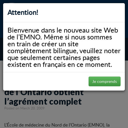
Attention!
Bienvenue dans le nouveau site Web
myNOSM
Accessibilité
A-
A+
English
de l’EMNO. Même si nous sommes
en train de créer un site
complètement bilingue, veuillez noter
MENU
que seulement certaines pages
existent en français en ce moment.
NOSM.ca
News
Communiqués
L’École de médecine du Nord de l’Ontario obtient l’agrément complet
L’École de médecine du Nord
Je comprends
de l’Ontario obtient
l’agrément complet
Posted on March 20, 2009
L’École de médecine du Nord de l’Ontario (EMNO), la