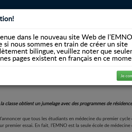
tion!
BIBLIOTHÈQUE
ALUMNI
FACULTÉ
DONATE
enue dans le nouveau site Web de l’EMNO
si nous sommes en train de créer un site
ètement bilingue, veuillez noter que seul
ines pages existent en français en ce mome
hissent l’étape suivante pour devenir médecins
 l’EMNO franchissent l’étape sui
Je co
a classe obtient un jumelage avec des programmes de résidence 
 d’annoncer que tous les étudiants en médecine du premier cycle
 premier essai. En fait, l’EMNO est la seule école de médecine 