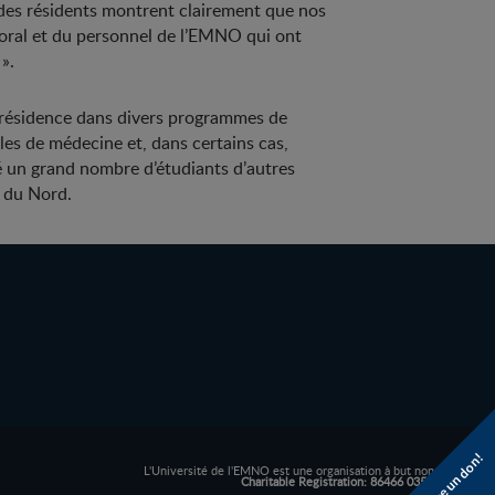
 des résidents montrent clairement que nos
ssoral et du personnel de l’EMNO qui ont
».
a résidence dans divers programmes de
es de médecine et, dans certains cas,
ré un grand nombre d’étudiants d’autres
é du Nord.
Faire un don!
L'Université de l'EMNO est une organisation à but non lucratif.
Charitable Registration: 86466 0352 RR0001