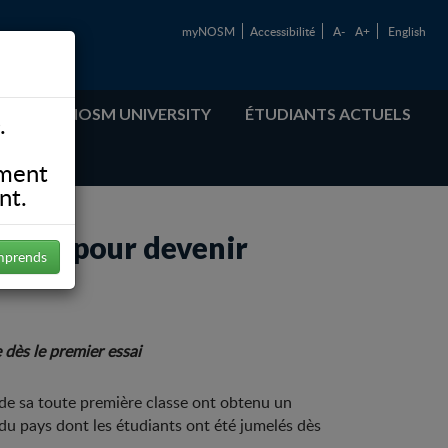
myNOSM
Accessibilité
A-
A+
English
ABOUT NOSM UNIVERSITY
ÉTUDIANTS ACTUELS
.
ement
nt.
vante pour devenir
mprends
dès le premier essai
 de sa toute première classe ont obtenu un
du pays dont les étudiants ont été jumelés dès