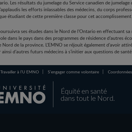
ario. Les résultats du jumelage du Service canadien de jumelage
J’applaudis les efforts inlassables des médecins, du corps profe
que étudiant de cette première classe pour cet accomplissement 
oursuivra ses études dans le Nord de l’Ontario en effectuant s
ole dans le pays dans des programmes de résidence d’autres écol
le Nord de la province. L’EMNO se réjouit également d’avoir atti
insi d’autres futurs médecins à s’initier aux questions de sant
Travailler à l’U EMNO
S’engager comme volontaire
Coordonnées
Équité en santé
dans tout le Nord.