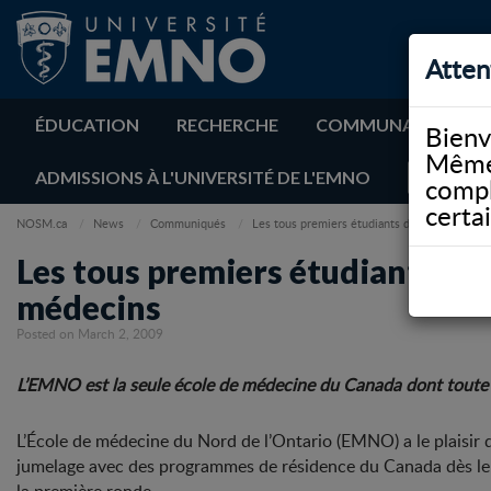
Atten
ÉDUCATION
RECHERCHE
COMMUNAUTÉ
Bienv
Même 
ADMISSIONS À L'UNIVERSITÉ DE L'EMNO
compl
certa
NOSM.ca
News
Communiqués
Les tous premiers étudiants de l’EMNO franc
Les tous premiers étudiants de
médecins
Posted on March 2, 2009
L’EMNO est la seule école de médecine du Canada dont toute l
L’École de médecine du Nord de l’Ontario (EMNO) a le plaisir
jumelage avec des programmes de résidence du Canada dès leur