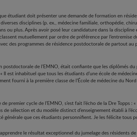
ue étudiant doit présenter une demande de formation en résidenc
erses disciplines (p. ex., médecine familiale, orthopédie, chirur
s ou plus. Après avoir posé leur candidature dans la discipline e
e classent mutuellement par ordre de préférence par l’entremise 
 avec des programmes de résidence postdoctorale de partout au pa
 postdoctorale de l’EMNO, était confiante que les diplômés du p
 « Il est inhabituel que tous les étudiants d’une école de médeci
ment fourni à la première classe de l’École de médecine du Nord 
de premier cycle de l’EMNO, s’est fait l’écho de la Dre Topps : «
de sélection et du modèle distinct d’enseignement établi à l’école
té générale que ces étudiants personnifient. Je les félicite tous p
’apprendre le résultat exceptionnel du jumelage des résidents de 