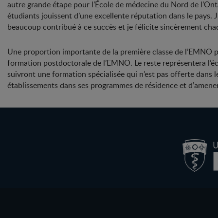
autre grande étape pour l’École de médecine du Nord de l’Ont
étudiants jouissent d’une excellente réputation dans le pays. 
beaucoup contribué à ce succès et je félicite sincèrement cha
Une proportion importante de la première classe de l’EMNO p
formation postdoctorale de l’EMNO. Le reste représentera l’éc
suivront une formation spécialisée qui n’est pas offerte dans 
établissements dans ses programmes de résidence et d’amener a