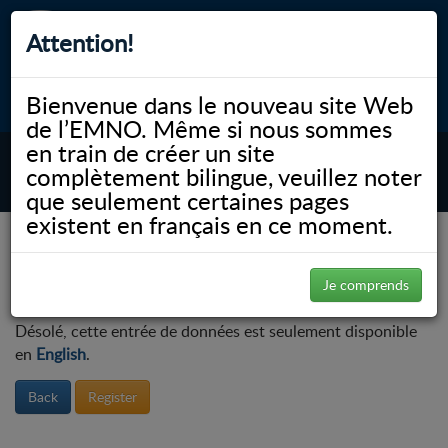
Attention!
CEP
CAR
Bienvenue dans le nouveau site Web
myNOSM
Accessibilité
A-
A+
English
de l’EMNO. Même si nous sommes
en train de créer un site
complètement bilingue, veuillez noter
MENU
que seulement certaines pages
existent en français en ce moment.
NOSM.ca
Éducation
Éducation permanente et perfectionnement professionnel
Événements à venir
Je comprends
Désolé, cette entrée de données est seulement disponible
en
English
.
Back
Register