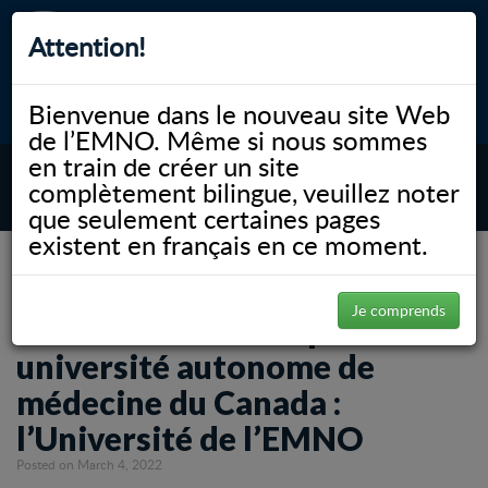
Attention!
Bienvenue dans le nouveau site Web
myNOSM
Accessibilité
A-
A+
English
de l’EMNO. Même si nous sommes
en train de créer un site
complètement bilingue, veuillez noter
MENU
que seulement certaines pages
existent en français en ce moment.
NOSM.ca
News
Proclamation de la première université autonome de médecine du Canada :
l’Université de l’EMNO
Je comprends
Proclamation de la première
université autonome de
médecine du Canada :
l’Université de l’EMNO
Posted on March 4, 2022