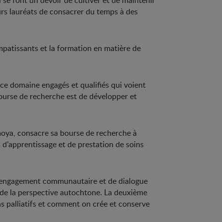
se font un devoir de cultiver et de maintenir
eurs lauréats de consacrer du temps à des
mpatissants et la formation en matière de
n ce domaine engagés et qualifiés qui voient
ourse de recherche est de développer et
moya, consacre sa bourse de recherche à
s d’apprentissage et de prestation de soins
 d’engagement communautaire et de dialogue
e de la perspective autochtone. La deuxième
ins palliatifs et comment on crée et conserve