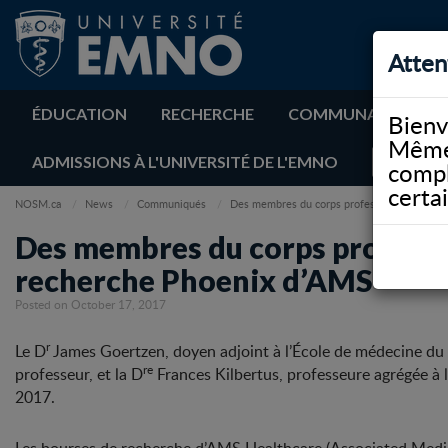
Atten
ÉDUCATION
RECHERCHE
COMMUNAUTÉ
Bienv
Même 
ADMISSIONS À L'UNIVERSITÉ DE L'EMNO
compl
certa
NOSM.ca
News
Communiqués
Des membres du corps professoral de l’EMNO
Des membres du corps professor
recherche Phoenix d’AMS
Posted on October 17, 2017
r
Le D
James Goertzen, doyen adjoint à l’École de médecine du
re
professeur, et la D
Frances Kilbertus, professeure agrégée à 
2017.