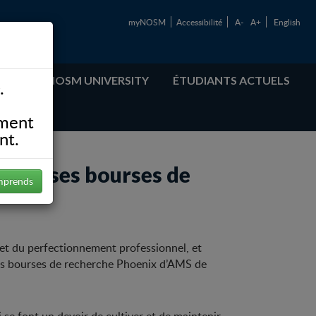
myNOSM
Accessibilité
A-
A+
English
ABOUT NOSM UNIVERSITY
ÉTUDIANTS ACTUELS
.
ement
nt.
igieuses bourses de
mprends
et du perfectionnement professionnel, et
 les bourses de recherche Phoenix d’AMS de