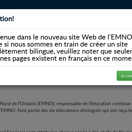
tion!
BIBLIOTHÈQUE
ALUMNI
FACULTÉ
DONATE
enue dans le nouveau site Web de l’EMNO
si nous sommes en train de créer un site
ètement bilingue, veuillez noter que seul
ines pages existent en français en ce mome
 reçoivent le prestigieuses bourses de recherche Phoenix d’AMS
al de l’EMNO reçoivent le prest
Je co
 Nord de l’Ontario (EMNO), responsable de l’éducation continue 
l’EMNO, font partie des six éducateurs distingués qui ont reçu