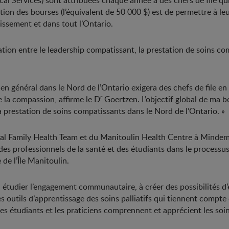
 Services) sont attribuées chaque année à des chefs de file qui 
ntion des bourses (l’équivalent de 50 000 $) est de permettre à l
lissement et dans tout l’Ontario.
ation entre le leadership compatissant, la prestation de soins co
e en général dans le Nord de l’Ontario exigera des chefs de file e
r
de la compassion, affirme le D
Goertzen. L’objectif global de ma b
la prestation de soins compatissants dans le Nord de l’Ontario. »
ntral Family Health Team et du Manitoulin Health Centre à Minde
, des professionnels de la santé et des étudiants dans le processu
de l’Île Manitoulin.
a à étudier l’engagement communautaire, à créer des possibilités
s outils d’apprentissage des soins palliatifs qui tiennent compt
 les étudiants et les praticiens comprennent et apprécient les so