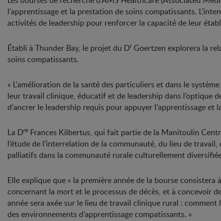
Les bourses de recherche d’AMS Healthcare (Associated Medical
l’apprentissage et la prestation de soins compatissants. L’inte
activités de leadership pour renforcer la capacité de leur étab
r
Établi à Thunder Bay, le projet du D
Goertzen explorera la rel
soins compatissants.
« L’amélioration de la santé des particuliers et dans le systèm
leur travail clinique, éducatif et de leadership dans l’optique 
d’ancrer le leadership requis pour appuyer l’apprentissage et 
re
La D
Frances Kilbertus, qui fait partie de la Manitoulin Ce
l’étude de l’interrelation de la communauté, du lieu de travail
palliatifs dans la communauté rurale culturellement diversifiée 
Elle explique que « la première année de la bourse consister
concernant la mort et le processus de décès, et à concevoir de
année sera axée sur le lieu de travail clinique rural : comment
des environnements d’apprentissage compatissants. »