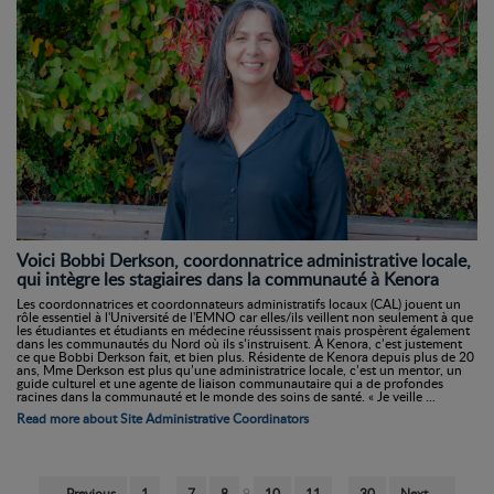
Voici Bobbi Derkson, coordonnatrice administrative locale,
qui intègre les stagiaires dans la communauté à Kenora
Les coordonnatrices et coordonnateurs administratifs locaux (CAL) jouent un
rôle essentiel à l'Université de l'EMNO car elles/ils veillent non seulement à que
les étudiantes et étudiants en médecine réussissent mais prospèrent également
dans les communautés du Nord où ils s’instruisent. À Kenora, c’est justement
ce que Bobbi Derkson fait, et bien plus. Résidente de Kenora depuis plus de 20
ans, Mme Derkson est plus qu’une administratrice locale, c’est un mentor, un
guide culturel et une agente de liaison communautaire qui a de profondes
racines dans la communauté et le monde des soins de santé. « Je veille ...
Read more about Site Administrative Coordinators
← Previous
1
…
7
8
9
10
11
…
30
Next →