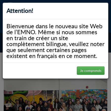
Attention!
Bienvenue dans le nouveau site Web
myNOSM
Accessibilité
A-
A+
English
de l’EMNO. Même si nous sommes
en train de créer un site
complètement bilingue, veuillez noter
MENU
que seulement certaines pages
existent en français en ce moment.
(Page 9)
NOSM.ca
Uncategorized
Uncategorized
Je comprends