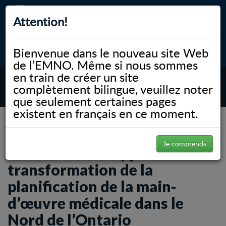
Attention!
Bienvenue dans le nouveau site Web
myNOSM
Accessibilité
A-
A+
English
de l’EMNO. Même si nous sommes
en train de créer un site
complètement bilingue, veuillez noter
MENU
que seulement certaines pages
existent en français en ce moment.
NOSM.ca
News
Un bienfaiteur appuie la transformation de la planification de la main-d’œuvre
médicale dans le Nord de l’Ontario
Je comprends
Un bienfaiteur appuie la
transformation de la
planification de la main-
d’œuvre médicale dans le
Nord de l’Ontario