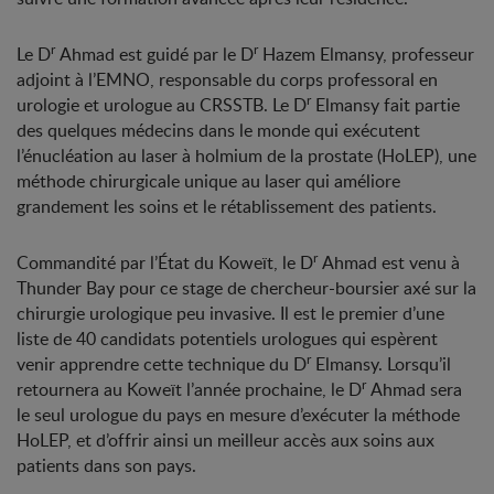
r
r
Le D
Ahmad est guidé par le D
Hazem Elmansy, professeur
adjoint à l’EMNO, responsable du corps professoral en
r
urologie et urologue au CRSSTB. Le D
Elmansy fait partie
des quelques médecins dans le monde qui exécutent
l’énucléation au laser à holmium de la prostate (HoLEP), une
méthode chirurgicale unique au laser qui améliore
grandement les soins et le rétablissement des patients.
r
Commandité par l’État du Koweït, le D
Ahmad est venu à
Thunder Bay pour ce stage de chercheur-boursier axé sur la
chirurgie urologique peu invasive. Il est le premier d’une
liste de 40 candidats potentiels urologues qui espèrent
r
venir apprendre cette technique du D
Elmansy. Lorsqu’il
r
retournera au Koweït l’année prochaine, le D
Ahmad sera
le seul urologue du pays en mesure d’exécuter la méthode
HoLEP, et d’offrir ainsi un meilleur accès aux soins aux
patients dans son pays.