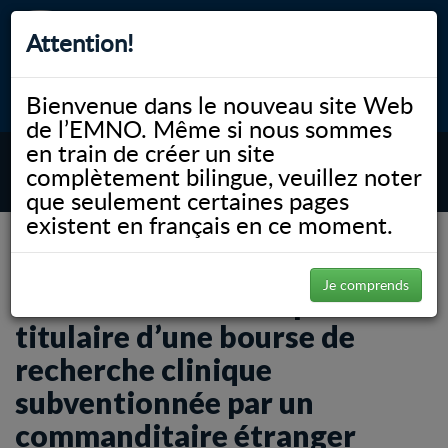
Attention!
Bienvenue dans le nouveau site Web
myNOSM
Accessibilité
A-
A+
English
de l’EMNO. Même si nous sommes
en train de créer un site
complètement bilingue, veuillez noter
MENU
que seulement certaines pages
existent en français en ce moment.
NOSM.ca
News
L’EMNO accueille le premier titulaire d’une bourse de recherche clinique
subventionnée par un commanditaire étranger
Je comprends
L’EMNO accueille le premier
titulaire d’une bourse de
recherche clinique
subventionnée par un
commanditaire étranger